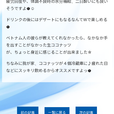
疲労回復や、体調不良時の水分補給、二日酔いにも良い
そうですよ🥥☺
ドリンクの後にはデザートにもなるなんてWで楽しめる
🥥
ベトナム人の彼らが教えてくれなかったら、なかなか手
を出すことがなかった生ココナッツ
が、ちょっと身近に感じることが出来ました☆
ちなみに我が家、ココナッツが４個冷蔵庫に♪疲れた日
などにスッキリ飲めるからオススメですよっ🥥
一覧に戻る
前の記事
次の記事